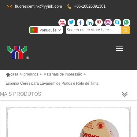

fluorescentink@yyink.com
+86-18026391301










Português

Toggl

casa
>
produtos
>
Materiais de impressão
>
Esponja Ceres para Lavagem de Pratos e Rolo de Tinta
MAIS PRODUTOS