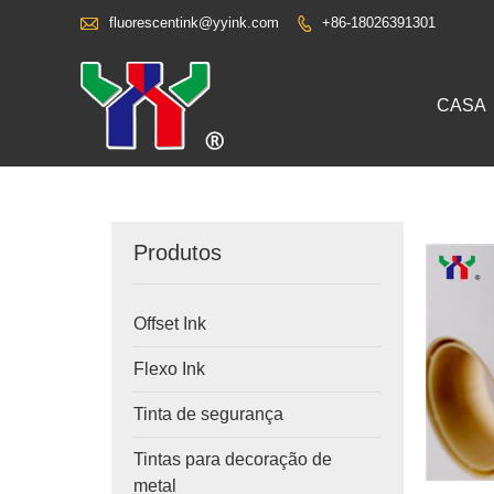

fluorescentink@yyink.com
+86-18026391301

CASA
Produtos
Offset Ink
Flexo Ink
Tinta de segurança
Tintas para decoração de
metal