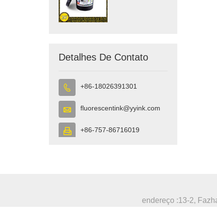
Inklove
Detalhes De Contato
+86-18026391301

fluorescentink@yyink.com

+86-757-86716019

endereço :
13-2, Fazha
endereço :
13-2, Fazhan Rd., Dongfeng In