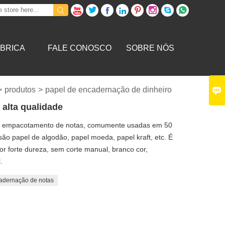









BRICA
FALE CONOSCO
SOBRE NÓS

>
produtos
>
papel de encadernação de dinheiro
 alta qualidade
 de empacotamento de notas, comumente usadas em 50
ão papel de algodão, papel moeda, papel kraft, etc. É
por forte dureza, sem corte manual, branco cor,
.
adernação de notas