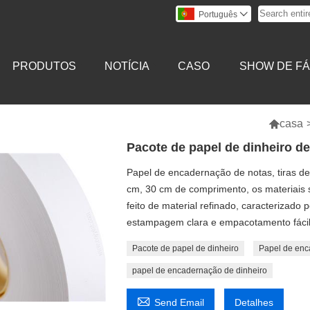
Português

PRODUTOS
NOTÍCIA
CASO
SHOW DE FÁ

casa
Pacote de papel de dinheiro de
Papel de encadernação de notas, tiras
cm, 30 cm de comprimento, os materiais s
feito de material refinado, caracterizado 
estampagem clara e empacotamento fácil
Pacote de papel de dinheiro
Papel de enc
papel de encadernação de dinheiro

Send Email
Detalhes