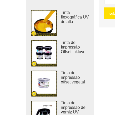
Tinta
su
flexográfica UV
de alta
densidade
para
impressão de
etiquetas
Tinta de
adesivas
Impressão
Offset Inklove
310J-LED
Tinta de
impressão
offset vegetal
pura sem COV
YT-08
Tinta de
impressão de
verniz UV