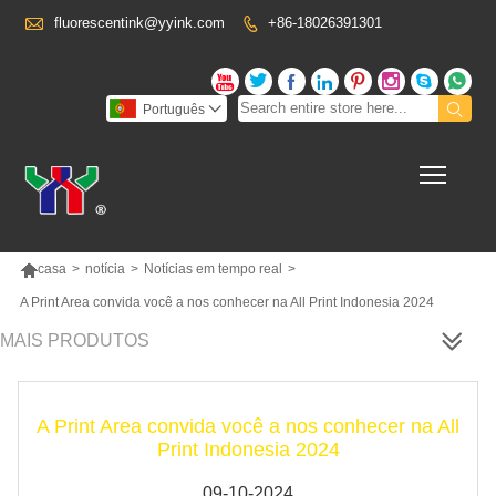

fluorescentink@yyink.com
+86-18026391301










Português

Toggl

casa
>
notícia
>
Notícias em tempo real
>
A Print Area convida você a nos conhecer na All Print Indonesia 2024
MAIS PRODUTOS
A Print Area convida você a nos conhecer na All
Print Indonesia 2024
09-10-2024